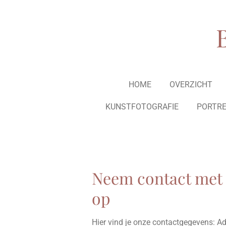
Ga
direct
naar
de
hoofdinhoud
HOME
OVERZICHT
KUNSTFOTOGRAFIE
PORTR
Neem contact met
op
Hier vind je onze contactgegevens: Adr